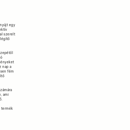
nyújt egy
ektív
l szerelt
légítő
özepétől
ló
eményeket
z nap a
jesen fém
ítő
számára
e, ami
ő.
t termék