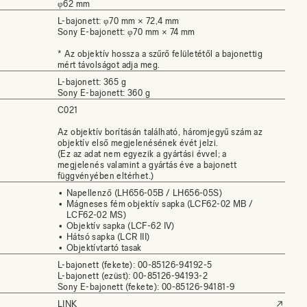
φ62 mm
L-bajonett: φ70 mm × 72,4 mm
Sony E-bajonett: φ70 mm × 74 mm
* Az objektív hossza a szűrő felületétől a bajonettig
mért távolságot adja meg.
L-bajonett: 365 g
Sony E-bajonett: 360 g
C021
Az objektív borításán található, háromjegyű szám az
objektív első megjelenésének évét jelzi.
(Ez az adat nem egyezik a gyártási évvel; a
megjelenés valamint a gyártás éve a bajonett
függvényében eltérhet.)
Napellenző (LH656-05B / LH656-05S)
Mágneses fém objektív sapka (LCF62-02 MB /
LCF62-02 MS)
Objektív sapka (LCF-62 IV)
Hátsó sapka (LCR III)
Objektívtartó tasak
L-bajonett (fekete): 00-85126-94192-5
L-bajonett (ezüst): 00-85126-94193-2
Sony E-bajonett (fekete): 00-85126-94181-9
LINK