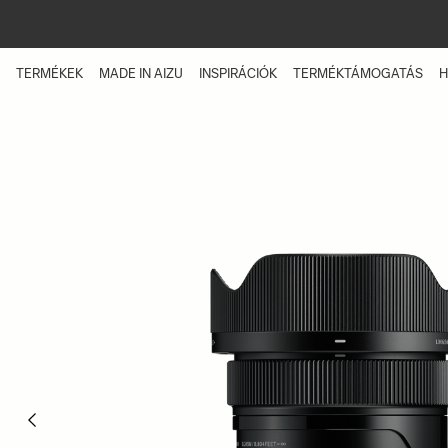
Skip
to
main
content
TERMÉKEK
MADE IN AIZU
INSPIRÁCIÓK
TERMÉKTÁMOGATÁS
H
Previous