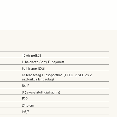
Tükör nélküli
L-bajonett, Sony E-bajonett
Full frame [DG]
13 lencsetag 11 csoportban (1 FLD, 2 SLD és 2
aszférikus lencsetag)
84,1°
9 (lekerekített diafragma)
F22
24,5 cm
1:6,7