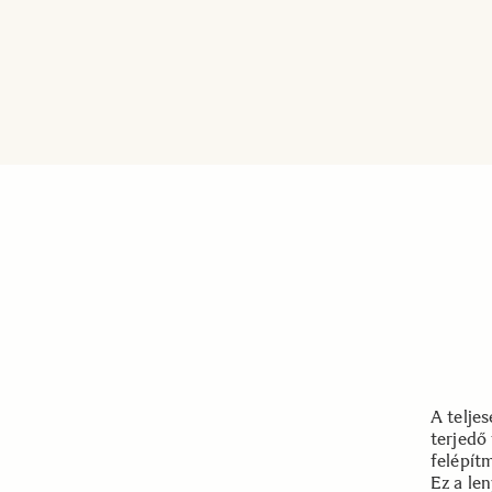
A telje
terjedő
felépít
Ez a le