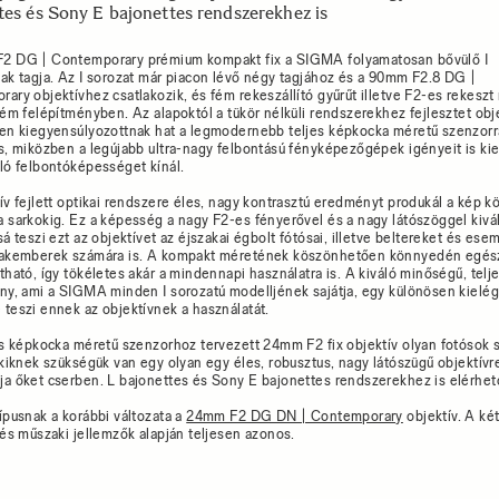
tes és Sony E bajonettes rendszerekhez is
2 DG | Contemporary prémium kompakt fix a SIGMA folyamatosan bővülő I
ak tagja. Az I sorozat már piacon lévő négy tagjához és a 90mm F2.8 DG |
ary objektívhez csatlakozik, és fém rekeszállító gyűrűt illetve F2-es rekeszt 
fém felépítményben. Az alapoktól a tükör nélküli rendszerekhez fejlesztet obj
en kiegyensúlyozottnak hat a legmodernebb teljes képkocka méretű szenzorra
s, miközben a legújabb ultra-nagy felbontású fényképezőgépek igényeit is kie
ló felbontóképességet kínál.
ív fejlett optikai rendszere éles, nagy kontrasztú eredményt produkál a kép k
 sarkokig. Ez a képesség a nagy F2-es fényerővel és a nagy látószöggel kivá
sá teszi ezt az objektívet az éjszakai égbolt fótósai, illetve beltereket és es
zakemberek számára is. A kompakt méretének köszönhetően könnyedén egés
tható, így tökéletes akár a mindennapi használatra is. A kiváló minőségű, tel
ny, ami a SIGMA minden I sorozatú modelljének sajátja, egy különösen kielég
teszi ennek az objektívnek a használatát.
es képkocka méretű szenzorhoz tervezett 24mm F2 fix objektív olyan fotósok 
akiknek szükségük van egy olyan egy éles, robusztus, nagy látószügű objektívr
a őket cserben. L bajonettes és Sony E bajonettes rendszerekhez is elérhet
ípusnak a korábbi változata a
24mm F2 DG DN | Contemporary
objektív. A ké
 és műszaki jellemzők alapján teljesen azonos.