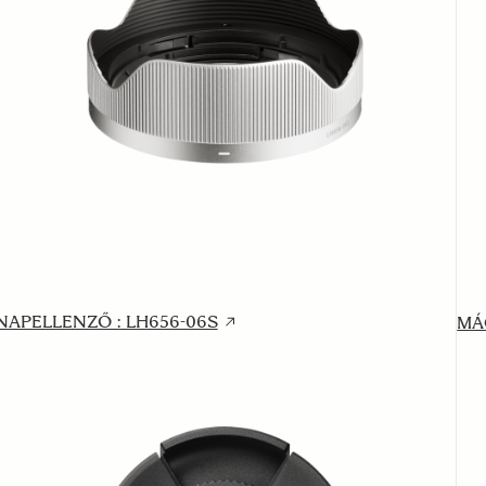
NAPELLENZŐ : LH656-06S
MÁ