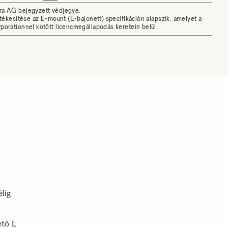
ra AG bejegyzett védjegye.
rtékesítése az E-mount (E-bajonett) specifikáción alapszik, amelyet a
porationnel kötött licencmegállapodás keretein belül.
lig
ető L