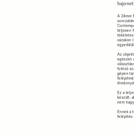
bajonet
A 24mm F
sorozatán
Contempor
teljesen 
tökéletes
vázakon i
egyedülál
Az objekt
egészen a
választás
fotózó s
gépen tar
felépítmé
élménnyé 
Ez a telj
készült, 
nem hagyj
Ennek a t
felépítés