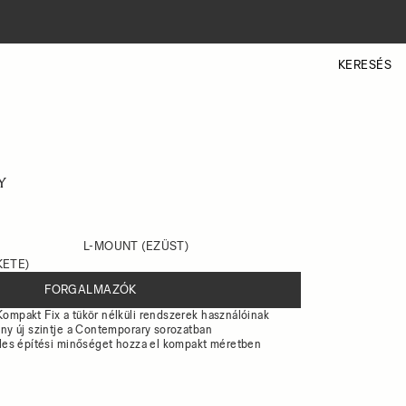
KERESÉS
Y
L-MOUNT (EZÜST)
KETE)
FORGALMAZÓK
ompakt Fix a tükör nélküli rendszerek használóinak
ény új szintje a Contemporary sorozatban
teles építési minőséget hozza el kompakt méretben