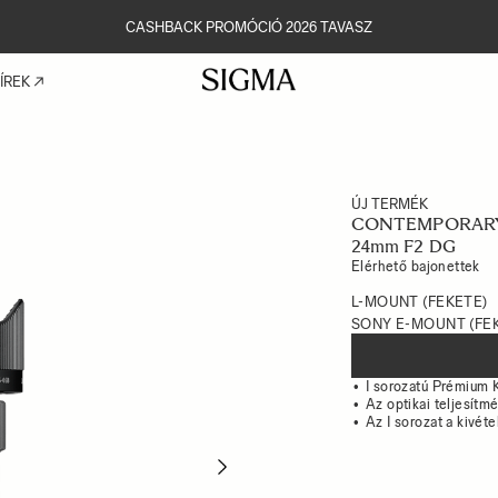
CASHBACK PROMÓCIÓ 2026 TAVASZ
ÍREK
ÚJ TERMÉK
CONTEMPORAR
24mm F2 DG
Elérhető bajonettek
L-MOUNT (FEKETE)
SONY E-MOUNT (FE
I sorozatú Prémium K
Az optikai teljesítm
Az I sorozat a kivé
Next