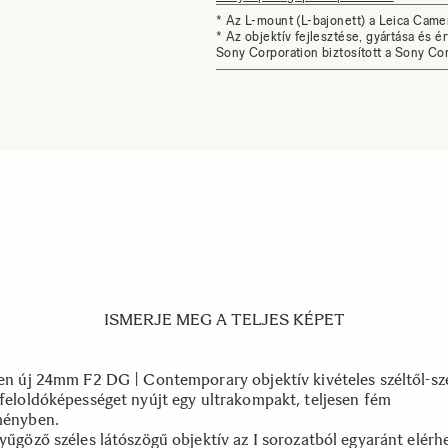
* Az L-mount (L-bajonett) a Leica Came
* Az objektív fejlesztése, gyártása és é
Sony Corporation biztosított a Sony Cor
ISMERJE MEG A TELJES KÉPET
sen új 24mm F2 DG | Contemporary objektív kivételes széltől-szé
 feloldóképességet nyújt egy ultrakompakt, teljesen fém
ményben.
nyűgöző széles látószögű objektív az I sorozatból egyaránt elérh