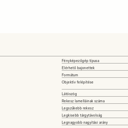
Fényképezőgép típusa
Elérhető bajonettek
Formátum
Objektív felépítése
Látószög
Rekesz lamelláinak száma
Legszűkebb rekesz
Legkisebb tárgytávolság
Legnagyobb nagyítási arány