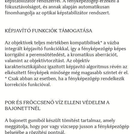
képstabilizátor rendszerrel. A fényképezőgép érzékeli a
fókusztávolságot, és annak alapján automatikusan
finomhangolja az optikai képstabilizátor rendszert.
KÉPJAVÍTÓ FUNKCIÓK TÁMOGATÁSA
Az objektívek teljes mértékben kompatibilisek* a vázba
integrált képjavító funkciókkal, így a fényképezőgép képes
korrigálni a peremsötétedést, a kromatikus aberrációt,
valamint az objektívtorzítást. Az objektív
karakterisztikájához igazított képjavító algoritmus révén az
elkészített fényképek minősége még magasabb szintet ér el.
* Csak abban az esetben, ha a fényképezőgép rendelkezik
korrekciós funkcióval.
POR ÉS FRÖCCSENŐ VÍZ ELLENI VÉDELEM A
BAJONETTNÉL
A bajonett gumiból készült tömítést tartalmaz, amely
meggátolja, hogy por vagy vízcsepp jusson a fényképezőgép
belsejébe a rögzítési pontnál.