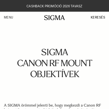
Skip
to
CASHBACK PROMÓCIÓ 2026 TAVASZ
main
content
KERESÉS
MENU
SIGMA
CANON RF MOUNT
OBJEKTÍVEK
A SIGMA örömmel jelenti be, hogy megkezdi a Canon RF