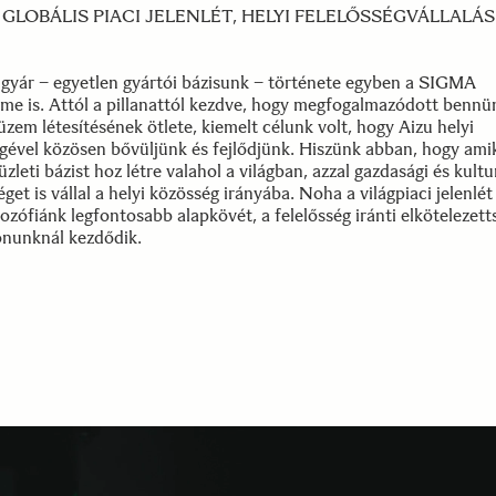
GLOBÁLIS PIACI JELENLÉT, HELYI FELELŐSSÉGVÁLLALÁS
 gyár – egyetlen gyártói bázisunk – története egyben a SIGMA
lme is. Attól a pillanattól kezdve, hogy megfogalmazódott bennü
üzem létesítésének ötlete, kiemelt célunk volt, hogy Aizu helyi
gével közösen bővüljünk és fejlődjünk. Hiszünk abban, hogy ami
 üzleti bázist hoz létre valahol a világban, azzal gazdasági és kultu
éget is vállal a helyi közösség irányába. Noha a világpiaci jelenlét
ilozófiánk legfontosabb alapkövét, a felelősség iránti elkötelezet
onunknál kezdődik.