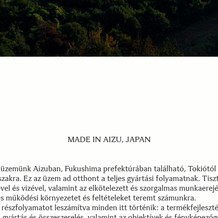
MADE IN AIZU, JAPAN
 üzemünk Aizuban, Fukushima prefektúrában található, Tokiótól
zakra. Ez az üzem ad otthont a teljes gyártási folyamatnak. Tisz
vel és vizével, valamint az elkötelezett és szorgalmas munkaerej
es működési környezetet és feltételeket teremt számunkra.
részfolyamatot leszámítva minden itt történik: a termékfejleszté
a gyártás és összeszerelés, valamint az objektívek és fényképező