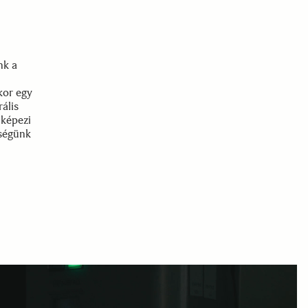
nk a
kor egy
rális
 képezi
tségünk