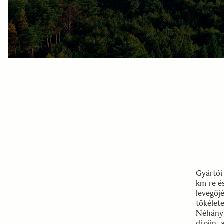
Gyártói
km-re és
levegőjé
tökélet
Néhány 
dizájn, 