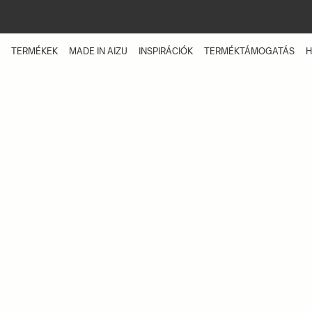
Skip
to
main
content
TERMÉKEK
MADE IN AIZU
INSPIRÁCIÓK
TERMÉKTÁMOGATÁS
H