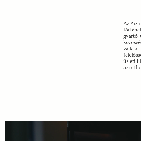
Az Aizu
történe
gyártói 
közössé
vállalat
felelőss
üzleti f
az otth