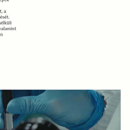
t, a
ését.
élküli
valamint
an