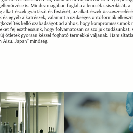
llenőrzése is. Mindez magában foglalja a lencsék csiszolását, a
alkatrészek gyártását és festését, az alkatrészek összeszerelésé
k és egyéb alkatrészek, valamint a szükséges öntőformák elkészít
gközelítés kellő szabadságot ad ahhoz, hogy kompromisszumok n
veket fejleszthessünk, hogy folyamatosan csiszoljuk tudásunkat, 
 új ötletek gyorsan kézzel fogható termékké váljanak. Hamisítatl
n Aizu, Japan” minőség.