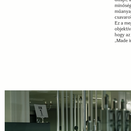
minősége
műanyag 
csavaro
Ez a me
objektí
hogy az
„Made i