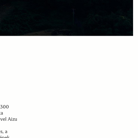
 300
ta
ével Aizu
s, a
gépek