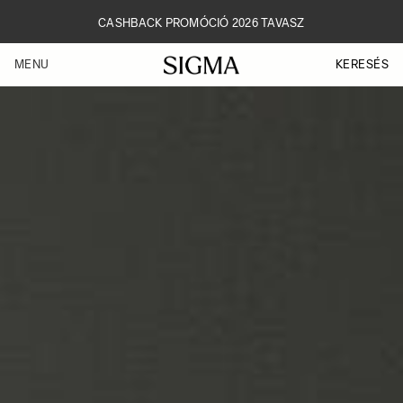
Skip
to
CASHBACK PROMÓCIÓ 2026 TAVASZ
main
content
KERESÉS
MENU