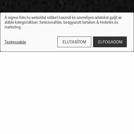
A sigma-foto.hu weboldal sütiket használ és személyes adatokat gyűjt az
Személyes
alábbi kategóriákban:
funkcionalitás, beágyazott tartalom & hirdetés és
adatok
marketing
.
és
sütik
kezelése
Testreszabás
ELUTASÍTOM
ELFOGADOM
EGY ÚJ SIGMA 35MM F1.4
ART
– MEGÖRÖKÖLT TUDÁS A