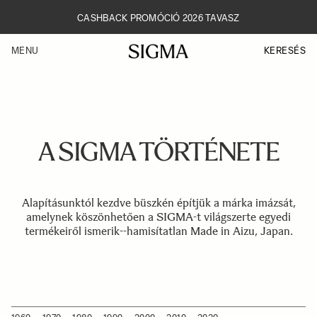
Skip
to
CASHBACK PROMÓCIÓ 2026 TAVASZ
main
content
KERESÉS
MENU
A SIGMA TÖRTÉNETE
Alapításunktól kezdve büszkén építjük a márka imázsát,
amelynek köszönhetően a SIGMA-t világszerte egyedi
termékeiről ismerik--hamisítatlan Made in Aizu, Japan.