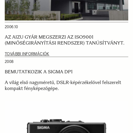
2006.10
AZ AIZU GYÁR MEGSZERZI AZ ISO9001
(MINŐSÉGIRÁNYÍTÁSI RENDSZER) TANÚSÍTVÁNYT.
TOVÁBBI INFORMÁCIÓK
2008
BEMUTATKOZIK A SIGMA DP1
A világ első nagyméretű, DSLR-képérzékelővel felszerelt
kompakt fényképezőgépe.