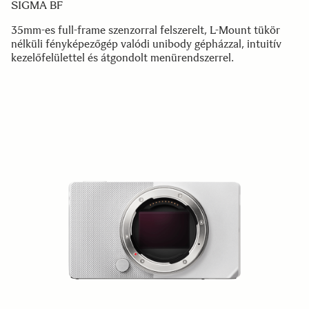
SIGMA BF
35mm-es full-frame szenzorral felszerelt, L-Mount tükör
nélküli fényképezőgép valódi unibody gépházzal, intuitív
kezelőfelülettel és átgondolt menürendszerrel.