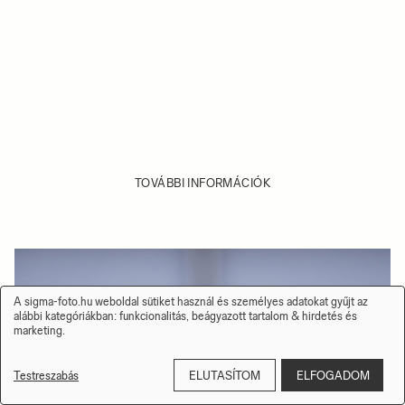
TOVÁBBI INFORMÁCIÓK
A sigma-foto.hu weboldal sütiket használ és személyes adatokat gyűjt az
Személyes
alábbi kategóriákban:
funkcionalitás, beágyazott tartalom & hirdetés és
adatok
marketing
.
és
sütik
kezelése
Testreszabás
ELUTASÍTOM
ELFOGADOM