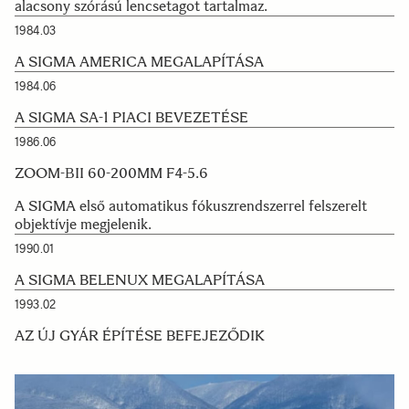
alacsony szórású lencsetagot tartalmaz.
1984.03
A SIGMA AMERICA MEGALAPÍTÁSA
1984.06
A SIGMA SA-1 PIACI BEVEZETÉSE
1986.06
ZOOM-ΒII 60-200MM F4-5.6
A SIGMA első automatikus fókuszrendszerrel felszerelt
objektívje megjelenik.
1990.01
A SIGMA BELENUX MEGALAPÍTÁSA
1993.02
AZ ÚJ GYÁR ÉPÍTÉSE BEFEJEZŐDIK