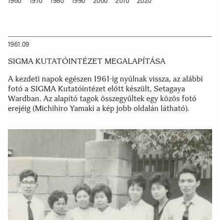
1960
1970
1980
1990
2000
2010
2020
1961.09
SIGMA KUTATÓINTÉZET MEGALAPÍTÁSA
A kezdeti napok egészen 1961-ig nyúlnak vissza, az alábbi
fotó a SIGMA Kutatóintézet előtt készült, Setagaya
Wardban. Az alapító tagok összegyűltek egy közös fotó
erejéig (Michihiro Yamaki a kép jobb oldalán látható).