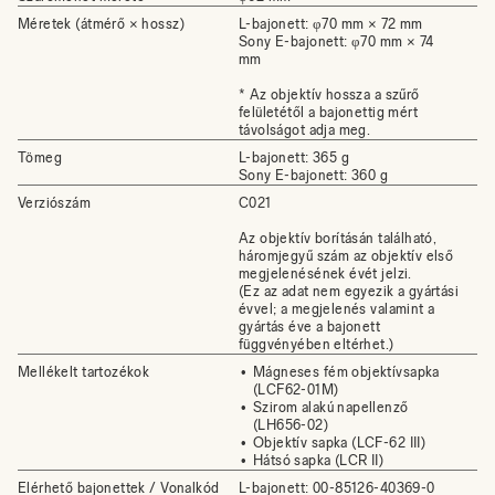
Méretek (átmérő × hossz)
L-bajonett: φ70 mm × 72 mm
Sony E-bajonett: φ70 mm × 74
mm
* Az objektív hossza a szűrő
felületétől a bajonettig mért
távolságot adja meg.
Tömeg
L-bajonett: 365 g
Sony E-bajonett: 360 g
Verziószám
C021
Az objektív borításán található,
háromjegyű szám az objektív első
megjelenésének évét jelzi.
(Ez az adat nem egyezik a gyártási
évvel; a megjelenés valamint a
gyártás éve a bajonett
függvényében eltérhet.)
Mellékelt tartozékok
Mágneses fém objektívsapka
(LCF62-01M)
Szirom alakú napellenző
(LH656-02)
Objektív sapka (LCF-62 III)
Hátsó sapka (LCR II)
Elérhető bajonettek / Vonalkód
L-bajonett: 00-85126-40369-0