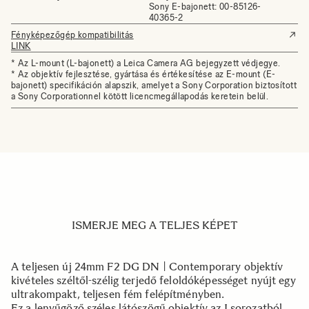
Sony E-bajonett: 00-85126-
40365-2
Fényképezőgép kompatibilitás
LINK
* Az L-mount (L-bajonett) a Leica Camera AG bejegyzett védjegye.
* Az objektív fejlesztése, gyártása és értékesítése az E-mount (E-
bajonett) specifikáción alapszik, amelyet a Sony Corporation biztosított
a Sony Corporationnel kötött licencmegállapodás keretein belül.
ISMERJE MEG A TELJES KÉPET
A teljesen új 24mm F2 DG DN | Contemporary objektív
kivételes széltől-szélig terjedő feloldóképességet nyújt egy
ultrakompakt, teljesen fém felépítményben.
Ez a lenyűgöző széles látószögű objektív az I sorozatból