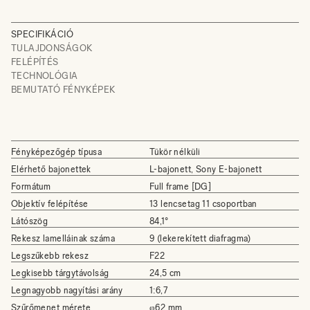
SPECIFIKÁCIÓ
TULAJDONSÁGOK
FELÉPÍTÉS
TECHNOLÓGIA
BEMUTATÓ FÉNYKÉPEK
Fényképezőgép típusa
Tükör nélküli
Elérhető bajonettek
L-bajonett, Sony E-bajonett
Formátum
Full frame [DG]
Objektív felépítése
13 lencsetag 11 csoportban
Látószög
84,1°
Rekesz lamelláinak száma
9 (lekerekített diafragma)
Legszűkebb rekesz
F22
Legkisebb tárgytávolság
24,5 cm
Legnagyobb nagyítási arány
1:6,7
Szűrőmenet mérete
φ62 mm