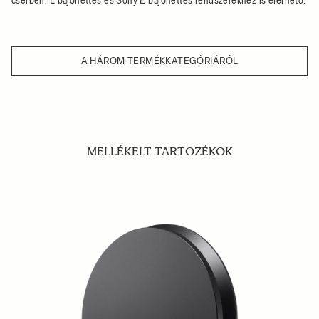
cserben. L bajonettes és Sony E bajonettes rendszerekhez is elérhető.
A HÁROM TERMÉKKATEGÓRIÁRÓL
MELLÉKELT TARTOZÉKOK