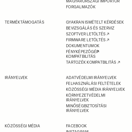
MAGYARORSZÁGI IMPORTŐR
FORGALMAZÓK
TERMÉKTÁMOGATÁS
GYAKRAN ISMÉTELT KÉRDÉSEK
BEVIZSGÁLÁS ÉS SZERVIZ
SZOFTVER LETÖLTÉS
FIRMWARE LETÖLTÉS
DOKUMENTUMOK
FÉNYKÉPEZŐGÉP
KOMPATBILITÁS
TARTOZÉK KOMPATBILITÁS
IRÁNYELVEK
ADATVÉDELMI IRÁNYELVEK
FELHASZNÁLÁSI FELTÉTELEK
KÖZÖSSÉGI MÉDIA IRÁNYELVEK
KÖRNYEZETVÉDELMI
IRÁNYELVEK
MINŐSÉGBIZTOSÍTÁSI
IRÁNYELVEK
KÖZÖSSÉGI MÉDIA
FACEBOOK
INSTAGRAM