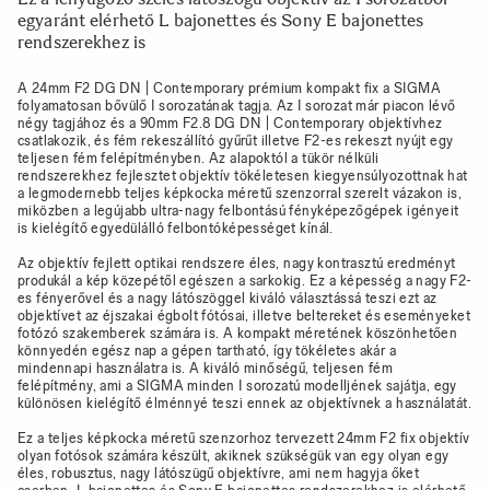
egyaránt elérhető L bajonettes és Sony E bajonettes
rendszerekhez is
A 24mm F2 DG DN | Contemporary prémium kompakt fix a SIGMA
folyamatosan bővülő I sorozatának tagja. Az I sorozat már piacon lévő
négy tagjához és a 90mm F2.8 DG DN | Contemporary objektívhez
csatlakozik, és fém rekeszállító gyűrűt illetve F2-es rekeszt nyújt egy
teljesen fém felépítményben. Az alapoktól a tükör nélküli
rendszerekhez fejlesztet objektív tökéletesen kiegyensúlyozottnak hat
a legmodernebb teljes képkocka méretű szenzorral szerelt vázakon is,
miközben a legújabb ultra-nagy felbontású fényképezőgépek igényeit
is kielégítő egyedülálló felbontóképességet kínál.
Az objektív fejlett optikai rendszere éles, nagy kontrasztú eredményt
produkál a kép közepétől egészen a sarkokig. Ez a képesség a nagy F2-
es fényerővel és a nagy látószöggel kiváló választássá teszi ezt az
objektívet az éjszakai égbolt fótósai, illetve beltereket és eseményeket
fotózó szakemberek számára is. A kompakt méretének köszönhetően
könnyedén egész nap a gépen tartható, így tökéletes akár a
mindennapi használatra is. A kiváló minőségű, teljesen fém
felépítmény, ami a SIGMA minden I sorozatú modelljének sajátja, egy
különösen kielégítő élménnyé teszi ennek az objektívnek a használatát.
Ez a teljes képkocka méretű szenzorhoz tervezett 24mm F2 fix objektív
olyan fotósok számára készült, akiknek szükségük van egy olyan egy
éles, robusztus, nagy látószügű objektívre, ami nem hagyja őket