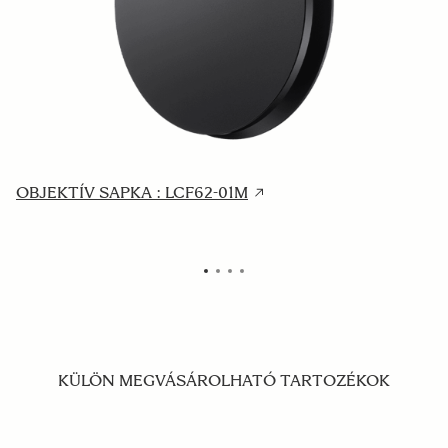
OBJEKTÍV SAPKA : LCF62-01M
O
KÜLÖN MEGVÁSÁROLHATÓ TARTOZÉKOK