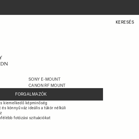
KERESÉS
Y
C DN
SONY E-MOUNT
CANON RF MOUNT
FORGALMAZÓK
 és kiemelkedő képminőség
és könnyű váz ideális a tükör nélküli
z
félébb fotózási szituációkat