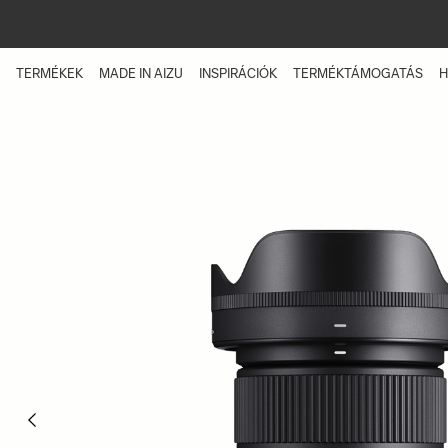
Skip
to
main
content
TERMÉKEK
MADE IN AIZU
INSPIRÁCIÓK
TERMÉKTÁMOGATÁS
H
Previous