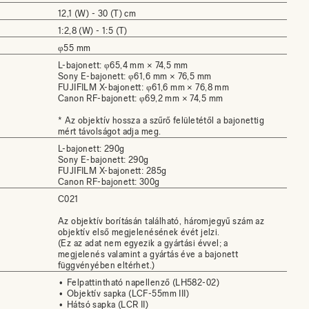
12,1 (W) - 30 (T) cm
1:2,8 (W) - 1:5 (T)
φ55 mm
L-bajonett: φ65,4 mm × 74,5 mm
Sony E-bajonett: φ61,6 mm × 76,5 mm
FUJIFILM X-bajonett: φ61,6 mm × 76,8 mm
Canon RF-bajonett: φ69,2 mm × 74,5 mm
* Az objektív hossza a szűrő felületétől a bajonettig
mért távolságot adja meg.
L-bajonett: 290g
Sony E-bajonett: 290g
FUJIFILM X-bajonett: 285g
Canon RF-bajonett: 300g
C021
Az objektív borításán található, háromjegyű szám az
objektív első megjelenésének évét jelzi.
(Ez az adat nem egyezik a gyártási évvel; a
megjelenés valamint a gyártás éve a bajonett
függvényében eltérhet.)
Felpattintható napellenző (LH582-02)
Objektív sapka (LCF-55mm III)
Hátsó sapka (LCR II)