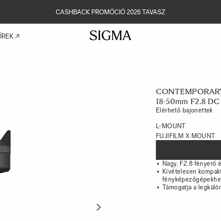
CASHBACK PROMÓCIÓ 2026 TAVASZ
ÍREK
CONTEMPORAR
18-50mm F2.8 D
Elérhető bajonettek
L-MOUNT
FUJIFILM X MOUNT
Nagy, F2.8 fényerő
Kivételesen kompakt 
fényképezőgépekhe
Támogatja a legkülön
Next