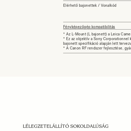
Elérhető bajonettek / Vonalkód
Fényképezőgép kompatibilitás
* Az L-Mount (L bajonett) a Leica Came
* Ez az objektív a Sony Corporationnel 
bajonett specifikáció alapján lett tervez
* A Canon RF rendszer fejlesztése, gyár
LÉLEGZETELÁLLÍTÓ SOKOLDALÚSÁG