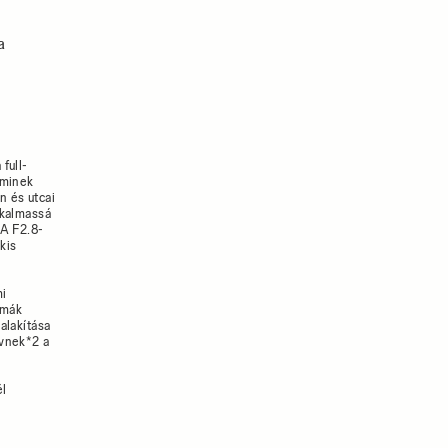
a
full-
aminek
n és utcai
lkalmassá
 A F2.8-
kis
mi
émák
alakítása
ívnek*2 a
él