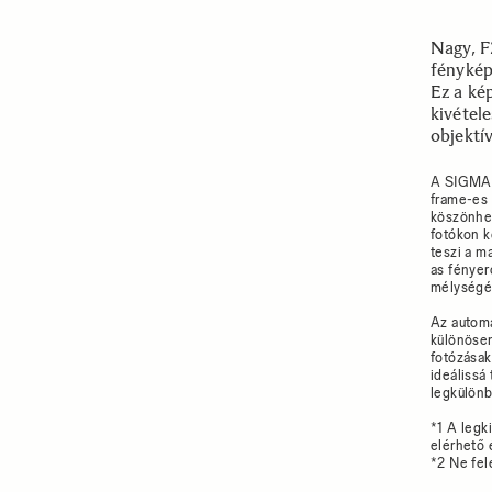
Nagy, F
fénykép
Ez a ké
kivétel
objektí
A SIGMA e
frame-es 
köszönhet
fotókon k
teszi a m
as fényer
mélységél
Az automa
különösen
fotózásak
ideálissá
legkülön
*1 A legk
elérhető 
*2 Ne fel