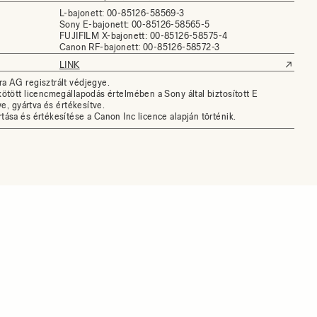
L-bajonett: 00-85126-58569-3
Sony E-bajonett: 00-85126-58565-5
FUJIFILM X-bajonett: 00-85126-58575-4
Canon RF-bajonett: 00-85126-58572-3
LINK
ra AG regisztrált védjegye.
kötött licencmegállapodás értelmében a Sony által biztosított E
ve, gyártva és értékesítve.
tása és értékesítése a Canon Inc licence alapján történik.