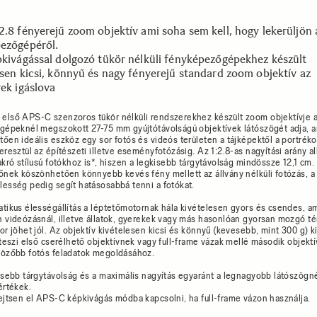
2.8 fényerejű zoom objektív ami soha sem kell, hogy lekerüljön 
ezőgépéről.
pkivágással dolgozó tükör nélküli fényképezőgépekhez készült
esen kicsi, könnyű és nagy fényerejű standard zoom objektív az
vek igáslova
lső APS-C szenzoros tükör nélküli rendszerekhez készült zoom objektívje a 
gépeknél megszokott 27-75 mm gyújtótávolságú objektívek látószögét adja, 
ően ideális eszköz egy sor fotós és videós területen a tájképektől a portréko
eresztül az építészeti illetve eseményfotózásig. Az 1:2.8-as nagyítási arány a
akró stílusú fotókhoz is*, hiszen a legkisebb tárgytávolság mindössze 12,1 cm.
őnek köszönhetően könnyebb kevés fény mellett az állvány nélküli fotózás, a 
esség pedig segít hatásosabbá tenni a fotókat.
tikus élességállítás a léptetőmotornak hála kivételesen gyors és csendes, a
 videózásnál, illetve állatok, gyerekek vagy más hasonlóan gyorsan mozgó t
or jöhet jól. Az objektív kivételesen kicsi és könnyű (kevesebb, mint 300 g) ki
 teszi első cserélhető objektívnek vagy full-frame vázak mellé második objekt
bözőbb fotós feladatok megoldásához.
isebb tárgytávolság és a maximális nagyítás egyaránt a legnagyobb látószögn
értékek.
ejtsen el APS-C képkivágás módba kapcsolni, ha full-frame vázon használja.