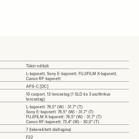
Tükör nélküli
L-bajonett, Sony E-bajonett, FUJIFILM X-bajonett,
Canon RF-bajonett
APS-C [DC]
10 csoport, 13 lencsetag (1 SLD és 3 aszférikus
lencsetag)
L-bajonett: 76,5° (W) - 31,7° (T)
Sony E-bajonett: 76,5° (W) - 31,7° (T)
FUJIFILM X-bajonett: 76,5° (W) - 31,7° (T)
Canon RF-bajonett: 73,4° (W) - 30,0° (T)
7 (lekerekített diafragma)
F22