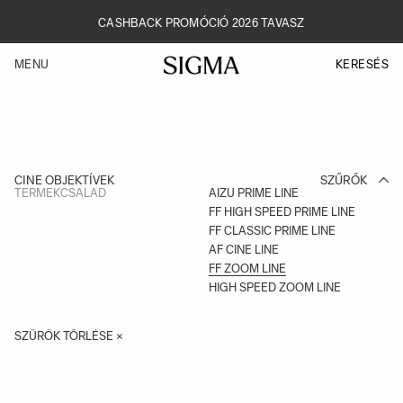
Skip
to
CASHBACK PROMÓCIÓ 2026 TAVASZ
main
content
KERESÉS
MENU
CINE OBJEKTÍVEK
TERMÉKCSALÁD
AIZU PRIME LINE
FF HIGH SPEED PRIME LINE
FF CLASSIC PRIME LINE
AF CINE LINE
FF ZOOM LINE
HIGH SPEED ZOOM LINE