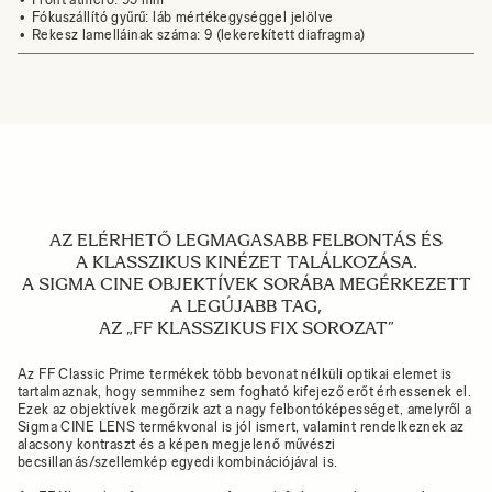
Fókuszállító gyűrű: láb mértékegységgel jelölve
Rekesz lamelláinak száma: 9 (lekerekített diafragma)
AZ ELÉRHETŐ LEGMAGASABB FELBONTÁS ÉS
A KLASSZIKUS KINÉZET TALÁLKOZÁSA.
A SIGMA CINE OBJEKTÍVEK SORÁBA MEGÉRKEZETT
A LEGÚJABB TAG,
AZ „FF KLASSZIKUS FIX SOROZAT”
Az FF Classic Prime termékek több bevonat nélküli optikai elemet is
tartalmaznak, hogy semmihez sem fogható kifejező erőt érhessenek el.
Ezek az objektívek megőrzik azt a nagy felbontóképességet, amelyről a
Sigma CINE LENS termékvonal is jól ismert, valamint rendelkeznek az
alacsony kontraszt és a képen megjelenő művészi
becsillanás/szellemkép egyedi kombinációjával is.