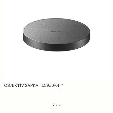
OBJEKTÍV SAPKA : LC950-01
H