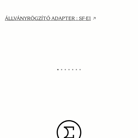
ÁLLVÁNYRÖGZÍTŐ ADAPTER : SF-E1
P