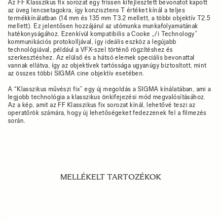
Az FF Klasszikus fix sorozat egy frissen kifejlesztett bevonatot kapott
az üveg lencsetagokra, így konzisztens T értéket kínál a teljes
termékkínálatban (14 mm és 135 mm T3.2 mellett, a többi objektív T2.5
mellett). Ez jelentősen hozzájárul az utómunka munkafolyamatának
hatékonyságához. Ezenkívül kompatibilis a Cooke „/i Technology”
kommunikációs protokolljával, így ideális eszköz a legújabb
technológiával, például a VFX-szel történő rögzítéshez és
szerkesztéshez. Az elülső és a hátsó elemek speciális bevonattal
vannak ellátva, így az objektívek tartóssága ugyanúgy biztosított, mint
az összes többi SIGMA cine objektív esetében.
A “Klasszikus művészi fix” egy új megoldás a SIGMA kínálatában, ami a
legjobb technológia a klasszikus önkifejezési mód megvalósításához.
Az a kép, amit az FF Klasszikus fix sorozat kínál, lehetővé teszi az
operatőrök számára, hogy új lehetőségeket fedezzenek fel a filmezés
során.
MELLÉKELT TARTOZÉKOK