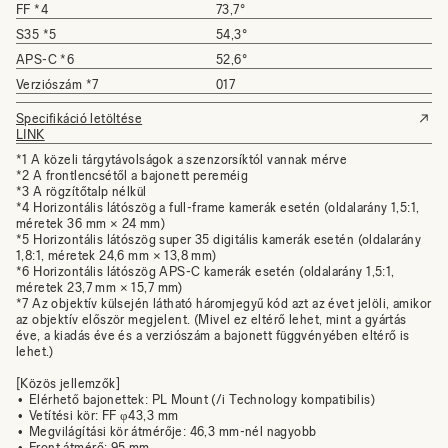
FF *4
73,7°
S35 *5
54,3°
APS-C *6
52,6°
Verziószám *7
017
Specifikáció letöltése
LINK
*1 A közeli tárgytávolságok a szenzorsíktól vannak mérve
*2 A frontlencsétől a bajonett pereméig
*3 A rögzítőtalp nélkül
*4 Horizontális látószög a full-frame kamerák esetén (oldalarány 1,5:1,
méretek 36 mm × 24 mm)
*5 Horizontális látószög super 35 digitális kamerák esetén (oldalarány
1,8:1, méretek 24,6 mm × 13,8 mm)
*6 Horizontális látószög APS-C kamerák esetén (oldalarány 1,5:1,
méretek 23,7 mm × 15,7 mm)
*7 Az objektív külsején látható háromjegyű kód azt az évet jelöli, amikor
az objektív először megjelent. (Mivel ez eltérő lehet, mint a gyártás
éve, a kiadás éve és a verziószám a bajonett függvényében eltérő is
lehet.)
[Közös jellemzők]
Elérhető bajonettek: PL Mount (/i Technology kompatibilis)
Vetítési kör: FF φ43,3 mm
Megvilágítási kör átmérője: 46,3 mm-nél nagyobb
Front átmérő: 95 mm