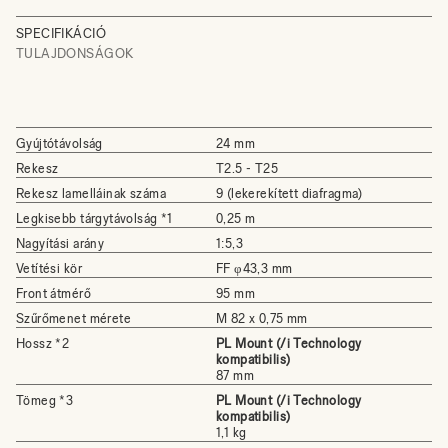
SPECIFIKÁCIÓ
TULAJDONSÁGOK
Gyújtótávolság
24 mm
Rekesz
T2.5 - T25
Rekesz lamelláinak száma
9 (lekerekített diafragma)
Legkisebb tárgytávolság *1
0,25 m
Nagyítási arány
1:5,3
Vetítési kör
FF φ43,3 mm
Front átmérő
95 mm
Szűrőmenet mérete
M 82 x 0,75 mm
Hossz *2
PL Mount (/i Technology
kompatibilis)
87 mm
Tömeg *3
PL Mount (/i Technology
kompatibilis)
1,1 kg