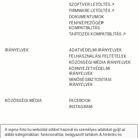
SZOFTVER LETÖLTÉS
FIRMWARE LETÖLTÉS
DOKUMENTUMOK
FÉNYKÉPEZŐGÉP
KOMPATBILITÁS
TARTOZÉK KOMPATBILITÁS
IRÁNYELVEK
ADATVÉDELMI IRÁNYELVEK
FELHASZNÁLÁSI FELTÉTELEK
KÖZÖSSÉGI MÉDIA IRÁNYELVEK
KÖRNYEZETVÉDELMI
IRÁNYELVEK
MINŐSÉGBIZTOSÍTÁSI
IRÁNYELVEK
KÖZÖSSÉGI MÉDIA
FACEBOOK
INSTAGRAM
A sigma-foto.hu weboldal sütiket használ és személyes adatokat gyűjt az
Személyes
alábbi kategóriákban:
funkcionalitás, beágyazott tartalom & hirdetés és
adatok