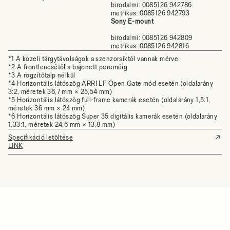
birodalmi: 0085126 942786
metrikus: 0085126 942793
Sony E-mount
birodalmi: 0085126 942809
metrikus: 0085126 942816
*1 A közeli tárgytávolságok a szenzorsíktól vannak mérve
*2 A frontlencsétől a bajonett pereméig
*3 A rögzítőtalp nélkül
*4 Horizontális látószög ARRI LF Open Gate mód esetén (oldalarány
3:2, méretek 36,7 mm × 25,54 mm)
*5 Horizontális látószög full-frame kamerák esetén (oldalarány 1,5:1,
méretek 36 mm × 24 mm)
*6 Horizontális látószög Super 35 digitális kamerák esetén (oldalarány
1,33:1, méretek 24,6 mm × 13,8 mm)
Specifikáció letöltése
LINK