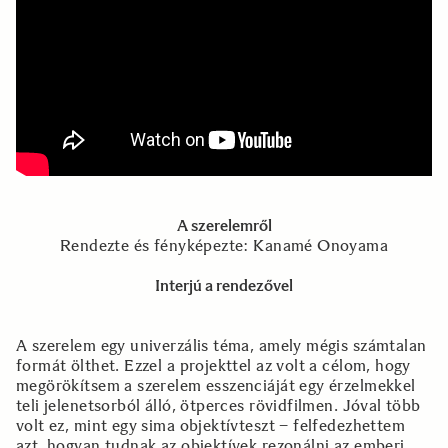
A szerelemről
Rendezte és fényképezte: Kanamé Onoyama
Interjú a rendezővel
A szerelem egy univerzális téma, amely mégis számtalan
formát ölthet. Ezzel a projekttel az volt a célom, hogy
megörökítsem a szerelem esszenciáját egy érzelmekkel
teli jelenetsorból álló, ötperces rövidfilmen. Jóval több
volt ez, mint egy sima objektívteszt – felfedezhettem
azt, hogyan tudnak az objektívek rezonálni az emberi