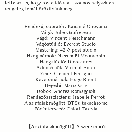
tette azt is, hogy rövid idő alatt számos helyszínen
rengeteg témát örökítsünk meg.
Rendező, operatőr: Kanamé Onoyama
Vágó: Julie Gaufreteau
Vágó: Vincent Fleischmann
Vágóstúdió: Everest Studio
Mastering: 42 // post.studio
Hangmérnök: Nassim El Mounabbih
Hangstúdió: Dinosaures
Színmérnök: Vincent Amor
Zene: Clément Ferrigno
Keverőmérnök: Hugo Brient
Hegedű: Maria Grig
Dobok: Andrea Romaggioli
Rendezőasszisztens: Isabelle Perrot
A színfalak mögött (BTS): takachrome
Főcímtervező: Chiori Takeda
【A színfalak mögött】A szerelemről