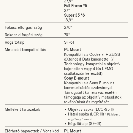
27,5°
Full Frame *5
27°
Super 35 *6
18,9°
Fókusz elforgási szög
270°
Rekesz elforgási szög
70°
Rögzítőtalp
SF-61
Metaadat kompatibilitás
PL Mount
Kompatibilis a Cooke /i + ZEISS
eXtended Data kimenettel (/i
Technology-kompatiblis objektív
bajonetten vagy 4 tűs LEMO
csatlakozón keresztül).
Sony E-mount
Kompatibilis a Sony E-mount
kommunikációs szabvánnyal.
Támogatott kamera váz esetén
támogatja az objektív metaadatok
továbbítását és rögzítését.
Mellékelt tartozékok
Objektív sapka (LCC-95 II)
Hátsó sapka (LCR III)
* PL Mount
vagy Sony E-mount
Rögzítőtalp (SF-61)
Elérhető bajonettek / Vonalkód
PL Mount