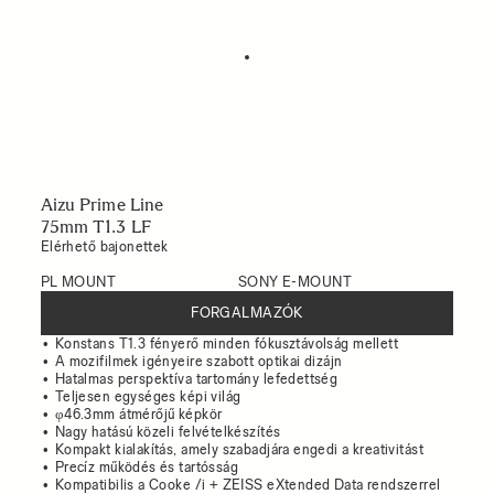
Aizu Prime Line
75mm T1.3 LF
Elérhető bajonettek
PL MOUNT
SONY E-MOUNT
FORGALMAZÓK
Konstans T1.3 fényerő minden fókusztávolság mellett
A mozifilmek igényeire szabott optikai dizájn
Hatalmas perspektíva tartomány lefedettség
Teljesen egységes képi világ
φ46.3mm átmérőjű képkör
Nagy hatású közeli felvételkészítés
Kompakt kialakítás, amely szabadjára engedi a kreativitást
Precíz működés és tartósság
Kompatibilis a Cooke /i + ZEISS eXtended Data rendszerrel