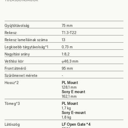
Gyújtótávolság
75 mm
Rekesz
T1.3-T22
Rekesz lamelláinak száma
13
Legkisebb tárgytávolság*1
0,73 m
Nagyítási arány
1:8,2
Vetítési kör
φ46,3 mm
Front átmérő
95 mm
Szűrőmenet mérete
-
Hossz*2
PL Mount
128,1 mm
Sony E mount
162,1 mm
Tömeg*3
PL Mount
1,7 kg
Sony E-mount
1,8 kg
Látószög
LF Open Gate *4