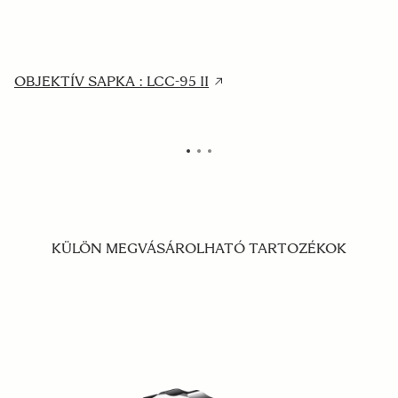
OBJEKTÍV SAPKA : LCC-95 II
H
KÜLÖN MEGVÁSÁROLHATÓ TARTOZÉKOK