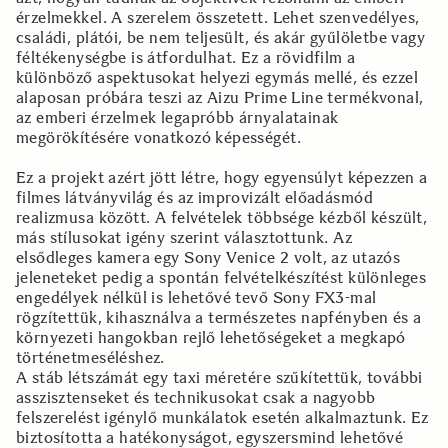
érzelmekkel. A szerelem összetett. Lehet szenvedélyes,
családi, plátói, be nem teljesült, és akár gyűlöletbe vagy
féltékenységbe is átfordulhat. Ez a rövidfilm a
különböző aspektusokat helyezi egymás mellé, és ezzel
alaposan próbára teszi az Aizu Prime Line termékvonal,
az emberi érzelmek legapróbb árnyalatainak
megörökítésére vonatkozó képességét.
Ez a projekt azért jött létre, hogy egyensúlyt képezzen a
filmes látványvilág és az improvizált előadásmód
realizmusa között. A felvételek többsége kézből készült,
más stílusokat igény szerint választottunk. Az
elsődleges kamera egy Sony Venice 2 volt, az utazós
jeleneteket pedig a spontán felvételkészítést különleges
engedélyek nélkül is lehetővé tevő Sony FX3-mal
rögzítettük, kihasználva a természetes napfényben és a
környezeti hangokban rejlő lehetőségeket a megkapó
történetmeséléshez.
A stáb létszámát egy taxi méretére szűkítettük, további
asszisztenseket és technikusokat csak a nagyobb
felszerelést igénylő munkálatok esetén alkalmaztunk. Ez
biztosította a hatékonyságot, egyszersmind lehetővé