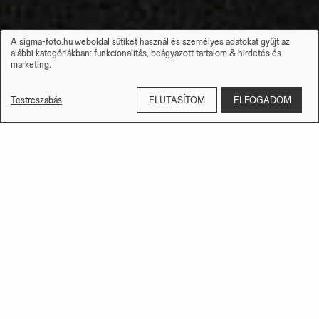
A sigma-foto.hu weboldal sütiket használ és személyes adatokat gyűjt az
Személyes
alábbi kategóriákban:
funkcionalitás, beágyazott tartalom & hirdetés és
adatok
marketing
.
és
sütik
kezelése
Testreszabás
ELUTASÍTOM
ELFOGADOM
EGY ÚJ SIGMA 35MM F1.4
ART
– MEGÖRÖKÖLT TUDÁS A