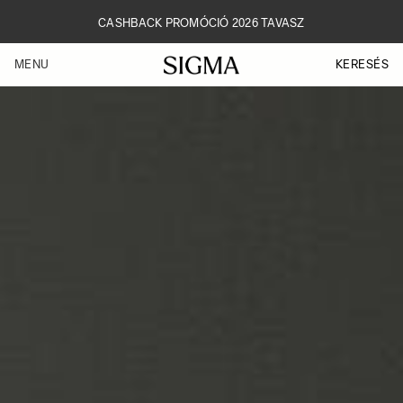
Skip
to
CASHBACK PROMÓCIÓ 2026 TAVASZ
main
content
KERESÉS
MENU